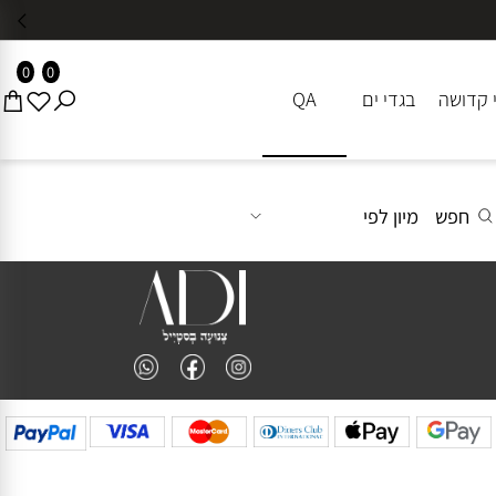
0
0
דושה
בגדי ים
QA
חפש
מיון לפי