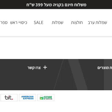
משלוח חינם בקניה מעל 399 ש"ח
לות ערב
חולצות
שמלות
SALE
כיסויי ראש
ספרי ק
רים
צרו קשר