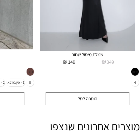
שמלת מיסול שחור
שמל
₪
₪
9
149
349
הוספה לסל
הו