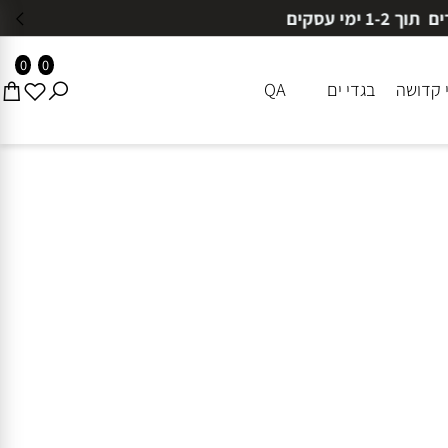
0
0
דושה
בגדי ים
QA