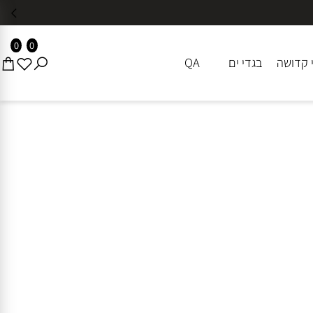
0
0
דושה
בגדי ים
QA