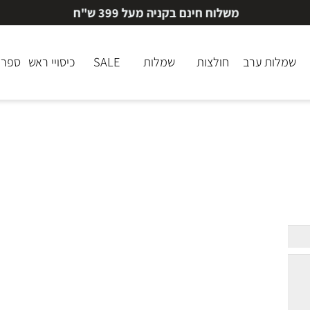
משלוח חינם בקניה מעל 399 ש"ח
לות ערב
חולצות
שמלות
SALE
כיסויי ראש
ספרי ק